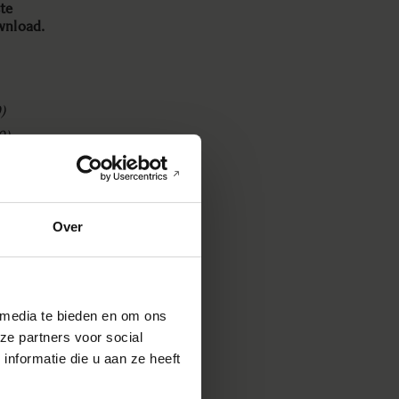
te
wnload.
)
0)
gitale
Over
onde is
era's.
gina
te-
 media te bieden en om ons
ze partners voor social
ijderen
nformatie die u aan ze heeft