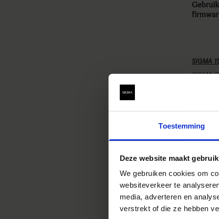
Gebruik
firmwar
SIGMA 1
SIGMA 6
Voordel
Een pro
zoom is
Compati
Toestemming
toegevo
Hoe te 
Deze website maakt gebruik
Klik op
voor uw
We gebruiken cookies om cont
instruct
websiteverkeer te analyseren
*Na het
media, adverteren en analys
en opni
verstrekt of die ze hebben v