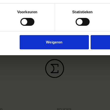
rdere informatie kunt u contact opnemen met uw dichtstbijzijn
iseerde SIGMA-filiaal of distributeur:
Voorkeuren
Statistieken
Weigeren
NG
POLICIES