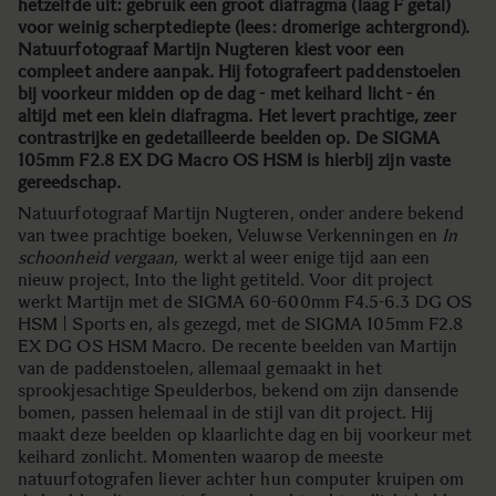
hetzelfde uit: gebruik een groot diafragma (laag F getal)
voor weinig scherptediepte (lees: dromerige achtergrond).
Natuurfotograaf Martijn Nugteren kiest voor een
compleet andere aanpak. Hij fotografeert paddenstoelen
bij voorkeur midden op de dag - met keihard licht - én
altijd met een klein diafragma. Het levert prachtige, zeer
contrastrijke en gedetailleerde beelden op. De SIGMA
105mm F2.8 EX DG Macro OS HSM is hierbij zijn vaste
gereedschap.
Natuurfotograaf Martijn Nugteren, onder andere bekend
van twee prachtige boeken, Veluwse Verkenningen en
In
schoonheid vergaan
, werkt al weer enige tijd aan een
nieuw project, Into the light getiteld. Voor dit project
werkt Martijn met de SIGMA 60-600mm F4.5-6.3 DG OS
HSM | Sports en, als gezegd, met de SIGMA 105mm F2.8
EX DG OS HSM Macro. De recente beelden van Martijn
van de paddenstoelen, allemaal gemaakt in het
sprookjesachtige Speulderbos, bekend om zijn dansende
bomen, passen helemaal in de stijl van dit project. Hij
maakt deze beelden op klaarlichte dag en bij voorkeur met
keihard zonlicht. Momenten waarop de meeste
natuurfotografen liever achter hun computer kruipen om