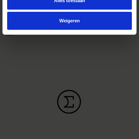
kan je heel goed zien bij de beelden die ik heb gemaakt van
Alles toestaan
de verschillende lamellen. Daarbij zat ik zo dicht op de
paddenstoel, de vliegenzwam in dit geval, dat de lamellen
welhaast papier lijken.”
Weigeren
Meer over Martijn en zijn
lees je
INTO THE LIGHT PROJECT
hier.