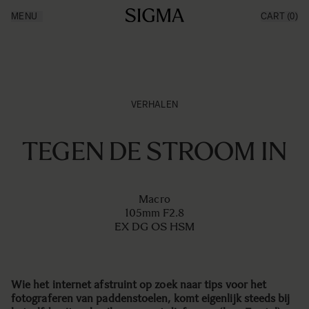
Ga naar de inhoud
MENU
CART
(0)
Producten
Made in Aizu
Inspiratie
Nieuws
Support
VERHALEN
TEGEN DE STROOM IN
Macro
105mm F2.8
EX DG OS HSM
Wie het internet afstruint op zoek naar tips voor het
fotograferen van paddenstoelen, komt eigenlijk steeds bij