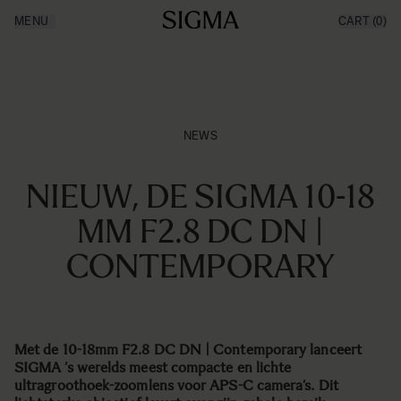
Ga naar de inhoud
MENU
CART
(0)
Producten
Made in Aizu
Inspiratie
Nieuws
Support
NEWS
NIEUW, DE SIGMA 10-18
MM F2.8 DC DN |
CONTEMPORARY
Met de 10-18mm F2.8 DC DN | Contemporary lanceert
SIGMA ’s werelds meest compacte en lichte
ultragroothoek-zoomlens voor APS-C camera’s. Dit