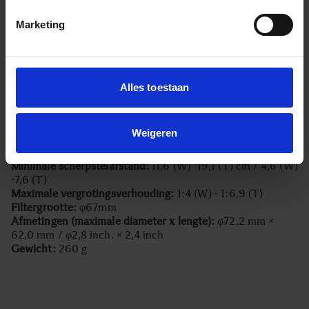
● Uiterst nauwkeurige, duurzame messing bajonetvatting
● Mount-conversieservice beschikbaar
Marketing
● 100% Made in Japan
Belangrijkste specificaties
Alles toestaan
Lensconstructie:
13 elementen in 10 groepen (3 FLD, 1
SLD en 4 asferische elementen)
Kijkhoek:
109,7°-76,5° (APS-C)
Weigeren
Aantal diafragmalamellen:
7 (afgerond diafragma)
Minimaal diafragma:
F22
Minimale scherpstelafstand:
11,6 (W) -19,1 (T) cm / 4,6 (W)
-7,6 (T)
Maximale vergrotingsverhouding:
1:4 (W) - 1:6,9 (T)
Filtergrootte:
φ67mm
Afmetingen (maximale diameter x lengte):
φ72,2 mm ×
62,0 mm / φ2,8 inch. × 2,4 inch
Gewicht:
260 g