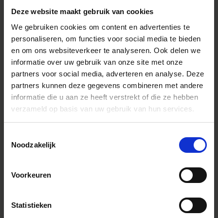
veeleisende fotograaf die graag licht op pad gaat zonder
Deze website maakt gebruik van cookies
concessies te willen doen aan de beeldkwaliteit.
We gebruiken cookies om content en advertenties te
personaliseren, om functies voor social media te bieden
Extra functies
en om ons websiteverkeer te analyseren. Ook delen we
informatie over uw gebruik van onze site met onze
● Lensconstructie: 13 elementen in 10 groepen (3 FLD, 1
partners voor social media, adverteren en analyse. Deze
SLD en 4 asferische elementen)
● Intern focussysteem
partners kunnen deze gegevens combineren met andere
● Compatibel met snelle autofocus
informatie die u aan ze heeft verstrekt of die ze hebben
● Stille en snelle stappenmotor
verzameld op basis van uw gebruik van hun services.
● Compatibel met lensafwijkingscorrectie
● Ondersteuning van DMF en AF+MF
● Compatibel met AF-hulp (alleen Sony E-mount)
Toestemmingsselectie
● Super meerlaagse coating
Noodzakelijk
● Stof- en spatwaterbestendige structuur
● Compatibel met SIGMA USB DOCK UD-11 (apart
verkrijgbaar / alleen voor L-Mount)
Voorkeuren
● Ontworpen om flare en ghosting te minimaliseren
● Elke afzonderlijke lens ondergaat het eigen MTF-
meetsysteem van SIGMA
Statistieken
● Rond diafragma met 7 bladen