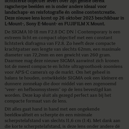
lichtsterke objectief levert over zijn gehele bereik
ragscherpe beelden en is onder andere ideaal voor
landschaps- en reisfotografie én online contentcreatie.
Deze nieuwe lens komt op 26 oktober 2023 beschikbaar in
L-Mount-, Sony E-Mount- en FUJIFILM X Mount.
De SIGMA 10-18 mm F2.8 DC DN | Contemporary is een
extreem licht en compact objectief met een constant
lichtsterk diafragma van F2.8. Zo heeft deze compacte
krachtpatser een lengte van slechts 62mm, een maximale
diameter van 72,2mm en een gewicht van 260 gram.
Daarmee mag deze nieuwe SIGMA aanwinst zich kronen
tot de meest compacte en lichte ultragroothoek-zoomlens
voor APS-C camera’s op de markt. Om het geheel in
balans te houden, ontwikkelde SIGMA ook een kleinere en
dunnere zonnekap die door middel van een zogenoemd
“veer- en hefboomsysteem” op de lens bevestigd kan
worden. Deze kap sluit als gezegd perfect aan bij het
compacte formaat van de lens.
Dit alles gaat hand in hand met een ongekende
beeldkwaliteit en scherpte én een minimale
scherpstelafstand van slechts 11,6 cm (1:4). Met dank aan
die korte scherpstelafstand, is deze lens onder andere dé