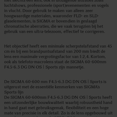
met slechts één lens, ook in uitdagende situaties zoals
luchtshows, professionele (sport)evenementen en vogels
in vlucht. Door gebruik te maken van alleen zeer
hoogwaardige materialen, waaronder FLD- en SLD-
glaselementen, is SIGMA er bovendien in geslaagd
chromatische aberraties, die we vaak terugzien bij het
gebruik van een ultra-telezoom, effectief te corrigeren.
Het objectief heeft een minimale scherpstelafstand van 45
cm én bij een brandpuntsafstand van 200 mm biedt de
lens een maximale vergrotingsfactor van 1:2,4. Kortom,
ook als telefoto-macrolens staat de SIGMA 60-600mm
F4.5-6.3 DG DN OS | Sports zijn mannetje.
De SIGMA 60-600 mm F4.5-6.3 DG DN OS | Sports is
uitgerust met de essentiële kenmerken van SIGMA’s
Sports-lijn
De SIGMA 60-600mm F4.5-6.3 DG DN OS | Sports heeft
een uitzonderlijke bouwkwaliteit waarbij robuustheid hand
in hand gaat met gebruiksgemak, flexibiliteit en een hoge
mate van precisie in elk detail. Zo is de lens opgebouwd uit