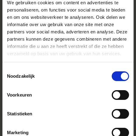
We gebruiken cookies om content en advertenties te
personaliseren, om functies voor social media te bieden
en om ons websiteverkeer te analyseren. Ook delen we
informatie over uw gebruik van onze site met onze
partners voor social media, adverteren en analyse. Deze
partners kunnen deze gegevens combineren met andere
informatie die u aan ze heeft verstrekt of die ze hebben
verzameld op basis van uw gebruik van hun services.
Toestemmingsselectie
Noodzakelijk
Voorkeuren
Daarnaast is de L-Mount versie van de lens is compatibel
met de SIGMA TELE CONVERTER TC-1411 (1.4x) en TC-
Statistieken
2011 (2.0x). Met behulp van een teleconverter kan de
brandpuntsafstand worden vermenigvuldigd met 1.4x en
zelfs 2x tot 1200 mm. Voor de L-Mount-versie kan
bovendien de SIGMA USB DOCK UD-11 worden gebruikt
Marketing