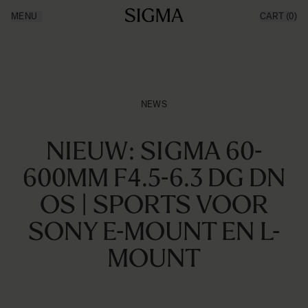
Ga naar de inhoud
MENU
CART
(0)
Producten
Made in Aizu
Inspiratie
Nieuws
Support
NEWS
NIEUW: SIGMA 60-
600MM F4.5-6.3 DG DN
OS | SPORTS VOOR
SONY E-MOUNT EN L-
MOUNT