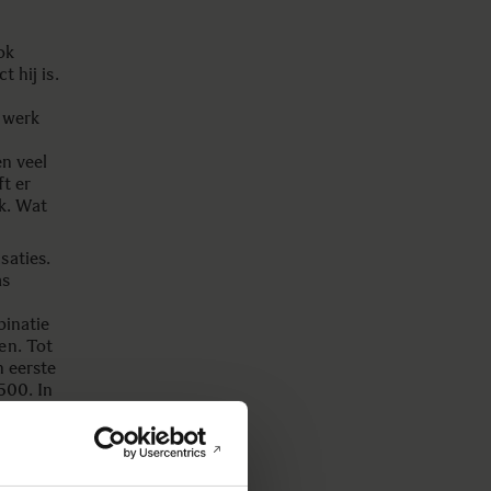
ok
 hij is.
e werk
en veel
ft er
ak. Wat
saties.
as
inatie
en. Tot
n eerste
500. In
errast