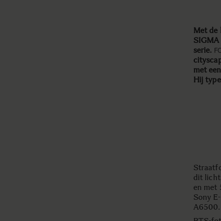
Met de 
SIGMA e
serie.
F
citysca
met een
Hij typ
Straatf
dit lich
en met 
Sony E-
A6500.
BTS-fo