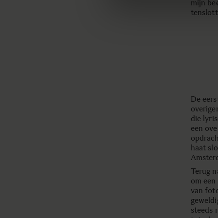
mijn bee
tenslot
De eers
overige
die lyr
een ove
opdrach
haat slo
Amster
Terug n
om een l
van fot
geweldi
steeds 