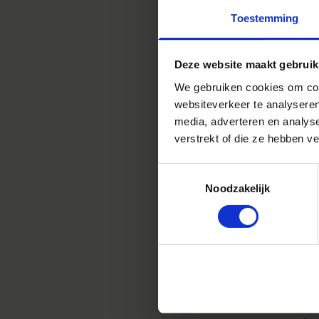
Toestemming
Deze website maakt gebruik
We gebruiken cookies om cont
Het mer
HSM Art
websiteverkeer te analyseren
benieu
media, adverteren en analys
Contemp
verstrekt of die ze hebben v
op dag 
Ook com
Toestemmingsselectie
scherpt
Noodzakelijk
In stijl
Portrett
wel het 
geleden
werd Am
vijftig 
Nieuwe 
om de r
mensen 