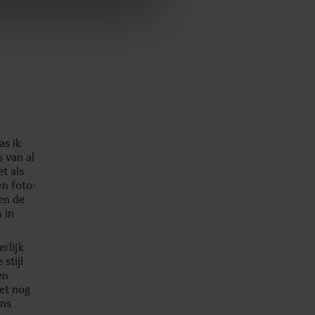
as ik
s van al
t als
n foto-
en de
 in
rlijk
stijl
en
et nog
ens