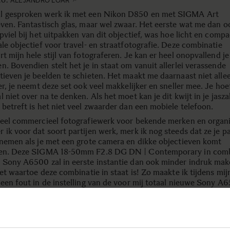
ALEJANDRO LOAR
 gesproken werk ik met een Nikon D850 en met SIGMA Art
even. Fantastisch glas, maar wel zwaar. Het eerste wat me dan o
pviel bij het uitpakken van dit objectief, was hoe licht en compact
le objectief voor travel- en straatfotografie. Deze combinatie
t mijn hele stijl van fotograferen. Je kan er heel onopvallend j
. Bovendien stelt het je in staat om vanuit allerlei verassende
tieven je beelden te schieten. Het maakt me daarnaast niet alle
er, je neemt deze set ook veel makkelijker en sneller mee. Je hoe
 niet over na te denken. Als het moet kan je dit kwijt in je jasz
 betreft is het niet veel zwaarder dan een mobiele telefoon.
veel commercieel fotografiewerk voor bekende merken en organi
 ik voor dat soort partijen werk, merk ik nog steeds dat ze je p
 nemen als je met een grote camera en dikke objectieven komt
en. Deze SIGMA 18-50mm F2.8 DG DN | Contemporary in comb
 Sony A6500 zal in eerste instantie dan ook minder indruk mak
iet waartoe deze combinatie in staat is! Zo maakte ik tijdens mij
 een fout in de instelling van de voor mij totaal nieuwe Sony A6
van RAW schoot ik die dag alles in JPG. Maar hé, ik was totaal v
geweldige kwaliteit van die files, such good quality.