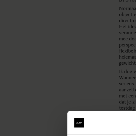
Normaal
objecti
direct o
Hét idea
verander
mee doen
perspec
flexibel
helemaal
gewicht
Ik doe 
Wanneer
serieus
aanzett
met een
dat je z
testdag
plaats 
door de 