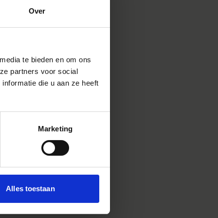
Over
 media te bieden en om ons
 DG OS
ral
ze partners voor social
nformatie die u aan ze heeft
erd al
doen.
lleen de
Marketing
isschien
aar jaar
ben. Dat
Je kan
ws.
Alles toestaan
 leuk
er van
zien van