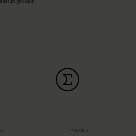
onderuit gehaald!
NG
POLICIES