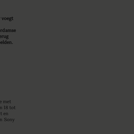
 voegt
erdamse
erug
elden.
je met
n 18 tot
t en
en Sony