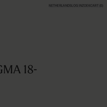
NETHERLANDS
LOG IN
ZOEK
CART
(0)
MA 18-