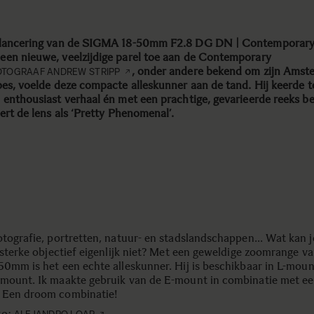
lancering van de SIGMA 18-50mm F2.8 DG DN | Contemporary
en nieuwe, veelzijdige parel toe aan de Contemporary
, onder andere bekend om zijn Amst
OTOGRAAF ANDREW STRIPP
pes, voelde deze compacte alleskunner aan de tand. Hij keerde t
 enthousiast verhaal én met een prachtige, gevarieerde reeks be
eert de lens als ‘Pretty Phenomenal’.
otografie, portretten, natuur- en stadslandschappen… Wat kan 
tsterke objectief eigenlijk niet? Met een geweldige zoomrange va
50mm is het een echte alleskunner. Hij is beschikbaar in L-moun
mount. Ik maakte gebruik van de E-mount in combinatie met e
 Een droom combinatie!
to: