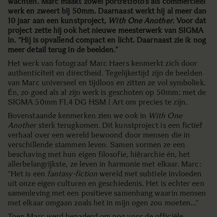
wachten. Marc maakt zowel portretfoto’s als commercieel
werk en zweert bij 50mm. Daarnaast werkt hij al meer dan
10 jaar aan een kunstproject,
With One Another
. Voor dat
project zette hij ook het nieuwe meesterwerk van SIGMA
in. “Hij is opvallend compact en licht. Daarnaast zie ik nog
meer detail terug in de beelden.”
Het werk van fotograaf Marc Haers kenmerkt zich door
authenticiteit en directheid. Tegelijkertijd zijn de beelden
van Marc universeel en tijdloos en zitten ze vol symboliek.
Én, zo goed als al zijn werk is geschoten op 50mm: met de
SIGMA 50mm F1.4 DG HSM | Art om precies te zijn.
Bovenstaande kenmerken zien we ook in
With One
Another
sterk terugkomen. Dit kunstproject is een fictief
verhaal over een wereld bewoond door mensen die in
verschillende stammen leven. Samen vormen ze een
beschaving met hun eigen filosofie, hiërarchie én, het
allerbelangrijkste, ze leven in harmonie met elkaar. Marc:
“Het is een
fantasy-fiction
wereld met subtiele invloeden
uit onze eigen culturen en geschiedenis. Het is echter een
samenleving met een positieve samenhang waarin mensen
met elkaar omgaan zoals het in mijn ogen zou moeten…”
Toen Marc werd benaderd om nog voor de officiële