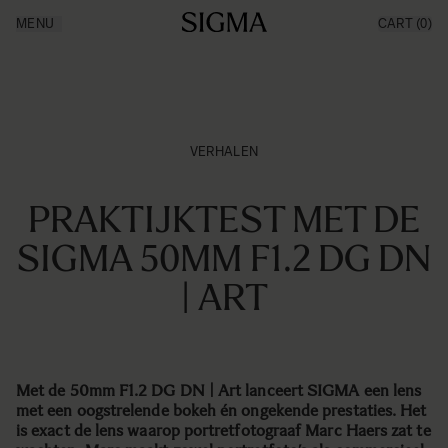
Ga naar de inhoud
MENU
CART
(0)
Producten
Made in Aizu
Inspiratie
Nieuws
Support
VERHALEN
PRAKTIJKTEST MET DE
SIGMA 50MM F1.2 DG DN
| ART
Met de 50mm F1.2 DG DN | Art lanceert SIGMA een lens
met een oogstrelende bokeh én ongekende prestaties. Het
is exact de lens waarop portretfotograaf Marc Haers zat te