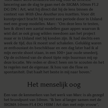
lancering aan de slag te gaan met de SIGMA 50mm F1.2
DG DN | Art, wist hij direct dat hij de lens binnen de
context van
With One Another
zou inzetten. Voor dit
kunstproject bracht hij recent een periode door in IJsland
met een groep modellen. Marc: “Om deze lens te testen,
ben ik direct een aantal modellen gaan appen waarvan ik
wist dat ze ook graag wilden meedoen aan het project
maar er in IJsland niet bij konden zijn. Ik had slechts een
week de tijd, dus ik moest snel schakelen. Gelukkig waren
ze enthousiast én beschikbaar en een dag later had ik al
mijn eerste shoot staan, in een 100+ jaar oude smederij.
Op de ochtend van de shoot tipte mijn buurman mij op
deze locatie. We reden er direct heen om te scouten én het
te regelen met de eigenaar. Ik hou van die flow en
spontaniteit. Dat haalt het beste in mij naar boven.”
Het menselijk oog
Een van de kenmerken van het werk van Marc is als gezegd
het brandpunt van 50mm. “Ik ben al langer samen met de
SIGMA 50mm F1.4 DG HSM | Art dan met mijn vrouw”,