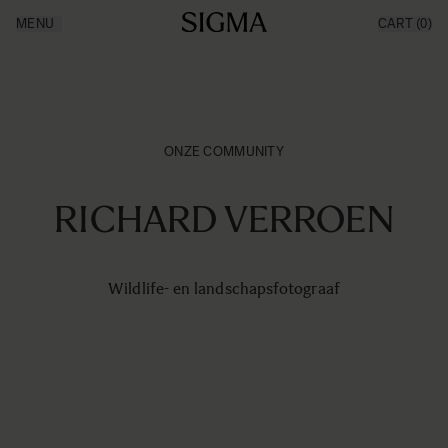
Ga naar de inhoud
MENU
CART
(0)
Producten
Made in Aizu
Inspiratie
Nieuws
Support
ONZE COMMUNITY
RICHARD VERROEN
Wildlife- en landschapsfotograaf