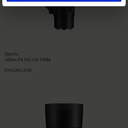
Sports
500m F4 DG OS HSM
EXPLORE LENS