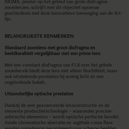
SIGMA, pionier op het gebied van grote diafragma-
zoomlenzen, schrijft met dit objectief opnieuw
geschiedenis met deze innovatieve toevoeging aan de Art-
lijn.
BELANGRIJKSTE KENMERKEN
Standaard zoomlens met groot diafragma en
beeldkwaliteit vergelijkbaar met een prime-lens
Met een constant diafragma van F1.8 over het gehele
zoombereik biedt deze lens niet alleen flexibiliteit, maar
ook uitstekende prestaties bij weinig licht én een
oogstrelende bokeh.
Uitzonderlijke optische prestaties
Dankzij de zeer geavanceerde lensconstructie en de
nieuwste productietechnologie – waaronder precisie-
asferische elementen – wordt optische perfectie bereikt.
Axiale chromatische aberratie en sagittale coma flare
worden nauwkeurig gecorrigeerd voor scherpe beelden,