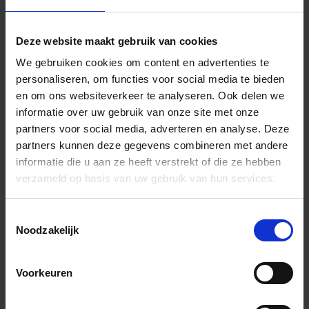
Diafragmaring met uitgebreide functionaliteit
De lens heeft een handmatige diafragmaring¹ met klik-
Deze website maakt gebruik van cookies
aan/uit-schakelaar en een vergrendeling², ideaal voor een
We gebruiken cookies om content en advertenties te
stille en vloeiende bediening tijdens video-opnames.
personaliseren, om functies voor social media te bieden
¹ Bij Canon RF wordt dit vervangen door een bedienings/control ring.
² Vergrendeling voorkomt onbedoelde diafragma-aanpassingen.
en om ons websiteverkeer te analyseren. Ook delen we
informatie over uw gebruik van onze site met onze
partners voor social media, adverteren en analyse. Deze
partners kunnen deze gegevens combineren met andere
informatie die u aan ze heeft verstrekt of die ze hebben
verzameld op basis van uw gebruik van hun services.
Toestemmingsselectie
Noodzakelijk
Voorkeuren
OVERZICHT VAN FUNCTIES