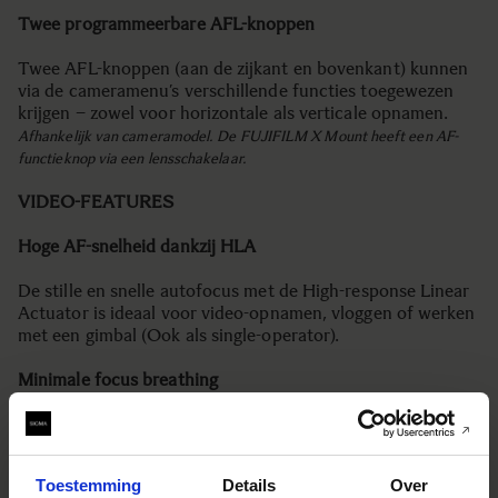
Twee programmeerbare AFL-knoppen
Twee AFL-knoppen (aan de zijkant en bovenkant) kunnen
via de cameramenu’s verschillende functies toegewezen
krijgen – zowel voor horizontale als verticale opnamen.
Afhankelijk van cameramodel. De FUJIFILM X Mount heeft een AF-
functieknop via een lensschakelaar.
VIDEO-FEATURES
Hoge AF-snelheid dankzij HLA
De stille en snelle autofocus met de High-response Linear
Actuator is ideaal voor video-opnamen, vloggen of werken
met een gimbal (Ook als single-operator).
Minimale focus breathing
Veranderingen in het beeld bij scherpstellen zijn sterk
gereduceerd, voor soepele en natuurlijk ogende focus pulls
tijdens het filmen.
Toestemming
Details
Over