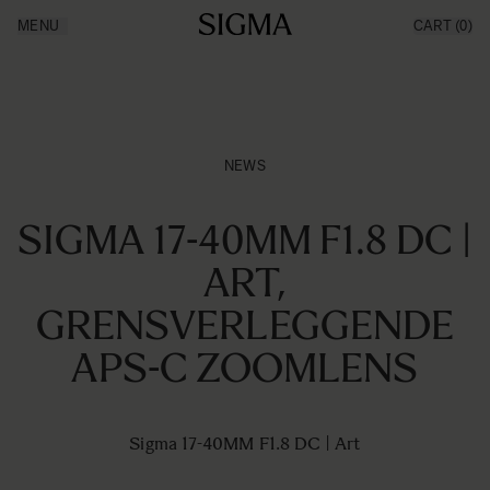
Ga naar de inhoud
MENU
CART
(0)
Producten
Made in Aizu
Inspiratie
Nieuws
Support
NEWS
SIGMA 17-40MM F1.8 DC |
ART,
GRENSVERLEGGENDE
APS-C ZOOMLENS
Sigma 17-40MM F1.8 DC | Art