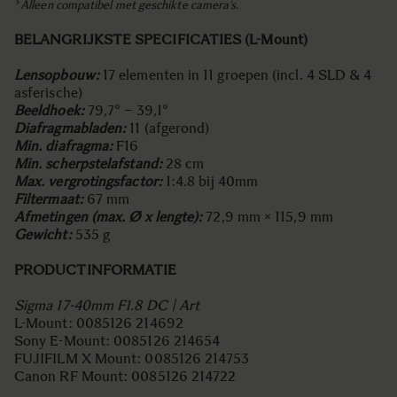
⁵ Alleen compatibel met geschikte camera’s.
BELANGRIJKSTE SPECIFICATIES (L-Mount)
Lensopbouw:
17 elementen in 11 groepen (incl. 4 SLD & 4
asferische)
Beeldhoek:
79,7° – 39,1°
Diafragmabladen:
11 (afgerond)
Min. diafragma:
F16
Min. scherpstelafstand:
28 cm
Max. vergrotingsfactor:
1:4.8 bij 40mm
Filtermaat:
67 mm
Afmetingen (max. Ø x lengte):
72,9 mm × 115,9 mm
Gewicht:
535 g
PRODUCTINFORMATIE
Sigma 17-40mm F1.8 DC | Art
L-Mount: 0085126 214692
Sony E-Mount: 0085126 214654
FUJIFILM X Mount: 0085126 214753
Canon RF Mount: 0085126 214722