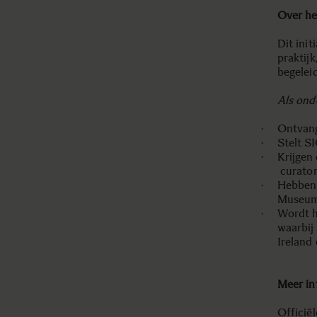
Over h
Dit init
praktij
begeleid
Als ond
Ontvang
·
Stelt S
·
Krijgen
·
curator
Hebben 
·
Museum 
Wordt h
·
waarbij
Ireland
Meer in
Officië