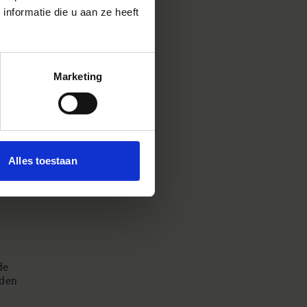
nformatie die u aan ze heeft
gewoond
t
e
vangt
Marketing
heid bij
de
wen op
roeg
Alles toestaan
nnen we
sionele
de
rden