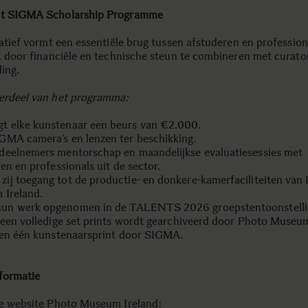
et SIGMA Scholarship Programme
iatief vormt een essentiële brug tussen afstuderen en profession
k, door financiële en technische steun te combineren met curator
ing.
erdeel van het programma:
t elke kunstenaar een beurs van €2.000.
IGMA camera’s en lenzen ter beschikking.
 deelnemers mentorschap en maandelijkse evaluatiesessies met
en en professionals uit de sector.
zij toegang tot de productie- en donkere-kamerfaciliteiten van
Ireland.
un werk opgenomen in de TALENTS 2026 groepstentoonstelli
 een volledige set prints wordt gearchiveerd door Photo Museu
 en één kunstenaarsprint door SIGMA.
formatie
le website Photo Museum Ireland: