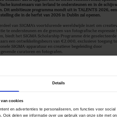
fische kunstenaars van Ierland te ondersteunen en in de schijn
en. Dit ambitieuze programma mondt uit in TALENTS 2026, ee
stelling die in de herfst van 2026 in Dublin zal openen.
erdeel van SIGMA’s voortdurende wereldwijde inzet om creatie
ntie te ondersteunen en de grenzen van fotografische expressie 
en, biedt het SIGMA Scholarship Programme drie geselecteerde
aars een ontwikkelingsbeurs van €2.000, exclusieve toegang t
ionele SIGMA-apparatuur en creatieve begeleiding door
gevende curatoren en fotografen.
MA geloven we in het verheffen van techniek tot kunstvorm – en
n van die techniek ten dienste van creatieve expressie. Geleid d
ie “The Art of engineering. Engineering for Art”, ondersteunen e
n we al lange tijd culturele en artistieke initiatieven die fotograf
de kunst vooruit helpen.
Details
amenwerking met Photo Museum Ireland weerspiegelt onze die
enheid bij het ondersteunen van de volgende generatie beeldma
leen door middel van hulpmiddelen, maar ook door vertrouwen e
 van cookies
te bieden.”
A Corporation
ent en advertenties te personaliseren, om functies voor social
. Ook delen we informatie over uw gebruik van onze site met on