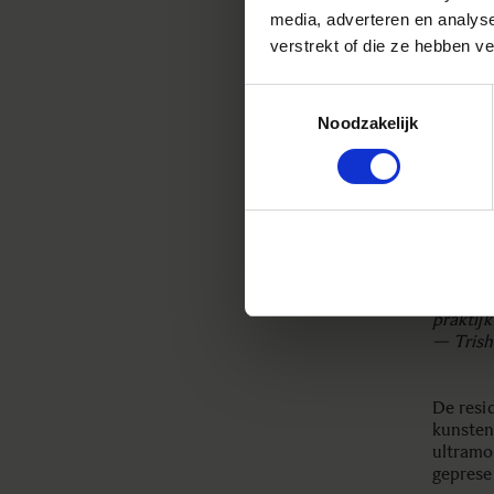
Het pro
media, adverteren en analys
feestel
verstrekt of die ze hebben v
door ui
eveneme
Toestemmingsselectie
selecti
bovendi
Noodzakelijk
“Het SI
het ond
fotogra
de Phot
stadium
tentoon
extra s
praktijk
— Tris
De resi
kunsten
ultramo
geprese