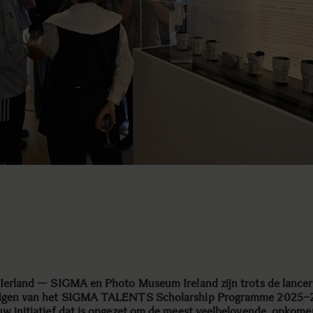
 Ierland — SIGMA en Photo Museum Ireland zijn trots de lancer
digen van het SIGMA TALENTS Scholarship Programme 2025–
uw initiatief dat is opgezet om de meest veelbelovende, opkom