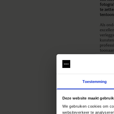
fotogra
te zett
tentoon
Als ond
excelle
verlegg
kunsten
profess
toonaan
Bij SIG
inzette
filosof
initiëre
beelden
Toestemming
“Deze s
betrokk
niet al
Deze website maakt gebruik
kansen 
— SIGM
We gebruiken cookies om cont
websiteverkeer te analyseren