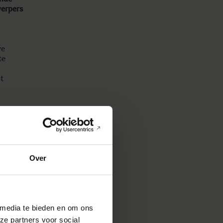
werpers
n
ve
te
ot
 in het
oor de
n
ie en
Over
pe
kers,
n
 media te bieden en om ons
ze partners voor social