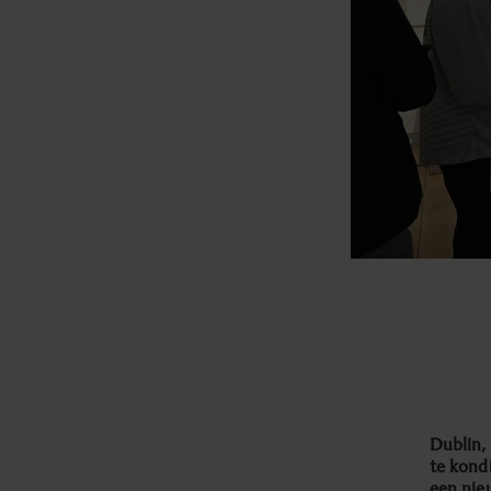
Dublin,
te kon
een nie