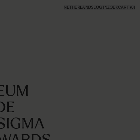
NETHERLANDS
LOG IN
ZOEK
CART
(0)
SEUM
DE
 SIGMA
AWARDS