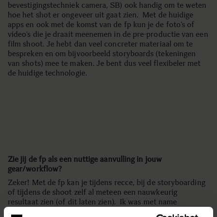
bevestigingstechniek camera, SB) ook handig om te weten
hoe het shot er ongeveer uit gaat zien. Met de huidige
apps en ook met de komst van de fp kun je de foto’s of
video’s die je draait meenemen in de pre-productie van een
film shoot. Je hebt dan veel concreter materiaal om te
bespreken en om bijvoorbeeld storyboards (tekeningen
van shots) mee te maken. Je bent dus veel flexibeler met
de huidige technologie.
Zie jij de fp als een nuttige aanvulling in jouw
gear/workflow?
Zeker! Met de fp kan je tijdens recce, bij de storyboarding
of tijdens de shoot zelf al meteen een nauwkeurig
resultaat zien (of dit laten zien). Ik was met name
gecharmeerd door het feit dat je zo’n klein toestel een