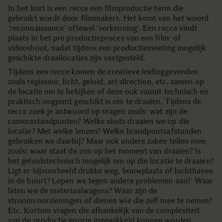
In het kort is een recce een filmproductie term die
gebruikt wordt door filmmakers. Het komt van het woord
‘reconnaissance’ oftewel ‘verkenning’. Een recce vindt
plaats in het pre productieproces van een film- of
videoshoot, nadat tijdens een productiemeeting mogelijk
geschikte draailocaties zijn vastgesteld.
Tijdens een recce komen de creatieve leidinggevenden
zoals regisseur, licht, geluid, art-direction, etc. samen op
de locatie om te bekijken of deze ook vanuit technisch en
praktisch oogpunt geschikt is om te draaien. Tijdens de
recce zoek je antwoord op vragen zoals: wat zijn de
camerastandpunten? Welke shots draaien we op die
locatie? Met welke lenzen? Welke brandpuntsafstanden
gebruiken we daarbij? Maar ook andere zaken tellen mee,
zoals: waar staat de zon op het moment van draaien? Is
het geluidstechnisch mogelijk om op die locatie te draaien?
Ligt er bijvoorbeeld drukke weg, bouwplaats of luchthaven
in de buurt? Lopen we tegen andere problemen aan? Waar
laten we de materiaalwagens? Waar zijn de
stroomvoorzieningen of dienen wie die zelf mee te nemen?
Etc. Kortom vragen die afhankelijk van de complexiteit
van de productie enorm ingewikkeld kunnen worden.