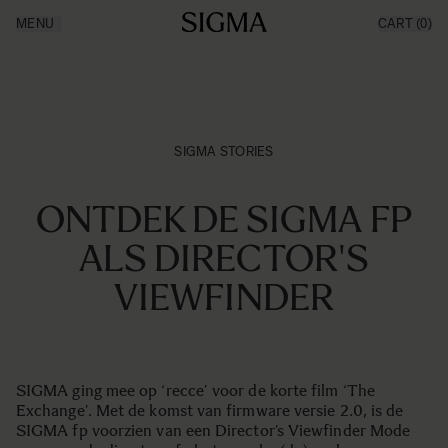
Ga naar de inhoud
MENU
CART
(0)
Producten
Made in Aizu
Inspiratie
Nieuws
Support
SIGMA STORIES
ONTDEK DE SIGMA FP
ALS DIRECTOR'S
VIEWFINDER
SIGMA ging mee op ‘recce’ voor de korte film ‘The
Exchange’. Met de komst van firmware versie 2.0, is de
SIGMA fp voorzien van een Director’s Viewfinder Mode