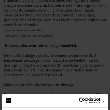
frame equivalent²). Het brede beeldveld legt moeiteloos
complete scènes vast, en het heldere F1.4-diafragma maakt
ook nachtopnames en low-light situaties krachtig en
sfeervol. Perfect voor straatfotografie in het donker,
groepsselfies of vlogs. Deze lens biedt creatieve vrijheid bij
zowel foto als video.
¹ Volgens Sigma, augustus 2025.
² Bij Canon RF komt dit neer op ca. 19mm.
Topprestaties over het volledige beeldvlak
Drie dubbelzijdige asferische elementen en twee SLD-
lenselementen zorgen voor haarscherpe beelden bij elk
diafragma. Sagittale coma wordt nauwkeurig gecorrigeerd,
wat essentieel is bij nachtopnamen waar helderheid en
scherpte tellen, van rand tot rand.
Compact en licht, ideaal voor onderweg
Door slimme plaatsing van de asferische elementen blijft
het ontwerp compact: slechts 69,4 mm lang en 225 gram¹.
Ideaal voor reizen, straatfotografie en gebruik met gimbals
of grips. Creatievelingen kunnen nu zonder compromis