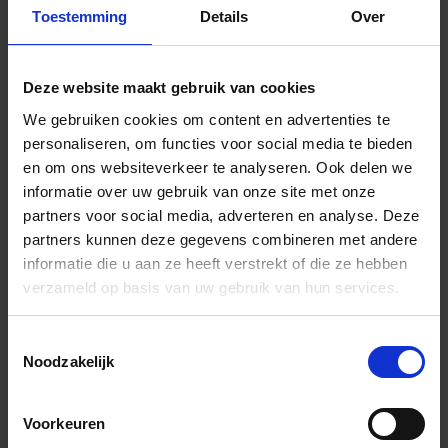
Toestemming
Details
Over
genieten van de expressieve kracht van een 12mm F1.4-
lens.
¹ Gewicht geldt voor Sony E-mount versie.
Deze website maakt gebruik van cookies
Ontworpen voor zowel foto- als videografie
We gebruiken cookies om content en advertenties te
Soepele, nauwkeurige autofocus via stepping motor
personaliseren, om functies voor social media te bieden
en om ons websiteverkeer te analyseren. Ook delen we
De lichte focusgroep wordt aangedreven door een
informatie over uw gebruik van onze site met onze
stepping motor. Deze zorgt voor snelle en stille
partners voor social media, adverteren en analyse. Deze
scherpstelling, ideaal voor zowel fotografie als videografie.
Zelfs bij bewegende onderwerpen of spontane momenten
partners kunnen deze gegevens combineren met andere
stelt de lens trefzeker scherp.
informatie die u aan ze heeft verstrekt of die ze hebben
verzameld op basis van uw gebruik van hun services.
Minimale focusbreathing
Beeldvervorming door scherpstelverschuiving wordt tot
Toestemmingsselectie
een minimum beperkt. Hierdoor zijn natuurlijke, vloeiende
Noodzakelijk
focuspulls mogelijk tijdens het filmen.
Diafragmaring met extra functies
Voorkeuren