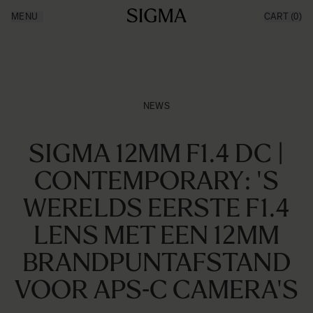
Ga naar de inhoud
MENU
CART
(0)
Producten
Made in Aizu
Inspiratie
Nieuws
Support
NEWS
SIGMA 12MM F1.4 DC |
CONTEMPORARY: 'S
WERELDS EERSTE F1.4
LENS MET EEN 12MM
BRANDPUNTAFSTAND
VOOR APS-C CAMERA'S