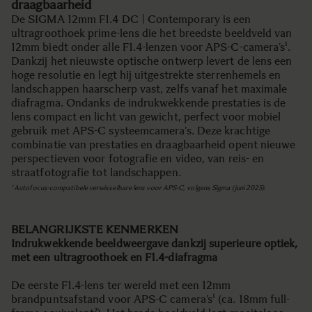
draagbaarheid
De SIGMA 12mm F1.4 DC | Contemporary is een
ultragroothoek prime-lens die het breedste beeldveld van
12mm biedt onder alle F1.4-lenzen voor APS-C-camera’s¹.
Dankzij het nieuwste optische ontwerp levert de lens een
hoge resolutie en legt hij uitgestrekte sterrenhemels en
landschappen haarscherp vast, zelfs vanaf het maximale
diafragma. Ondanks de indrukwekkende prestaties is de
lens compact en licht van gewicht, perfect voor mobiel
gebruik met APS-C systeemcamera’s. Deze krachtige
combinatie van prestaties en draagbaarheid opent nieuwe
perspectieven voor fotografie en video, van reis- en
straatfotografie tot landschappen.
¹ Autofocus-compatibele verwisselbare lens voor APS-C, volgens Sigma (juni 2025).
BELANGRIJKSTE KENMERKEN
Indrukwekkende beeldweergave dankzij superieure optiek,
met een ultragroothoek en F1.4-diafragma
De eerste F1.4-lens ter wereld met een 12mm
brandpuntsafstand voor APS-C camera’s¹ (ca. 18mm full-