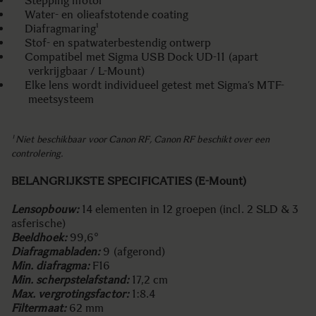
Stepping motor
Water- en olieafstotende coating
Diafragmaring¹
Stof- en spatwaterbestendig ontwerp
Compatibel met Sigma USB Dock UD-11 (apart
verkrijgbaar / L-Mount)
Elke lens wordt individueel getest met Sigma’s MTF-
meetsysteem
¹ Niet beschikbaar voor Canon RF, Canon RF beschikt over een
controlering.
BELANGRIJKSTE SPECIFICATIES (E-Mount)
Lensopbouw:
14 elementen in 12 groepen (incl. 2 SLD & 3
asferische)
Beeldhoek:
99,6°
Diafragmabladen:
9 (afgerond)
Min. diafragma:
F16
Min. scherpstelafstand:
17,2 cm
Max. vergrotingsfactor:
1:8.4
Filtermaat:
62 mm