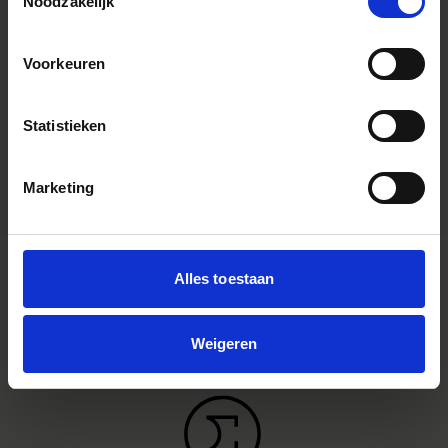
Noodzakelijk
with the short flange focal length.
Youtube Videos
Voorkeuren
Instagram Widget
Type accessoire
Tassen en etuis
Statistieken
Afmetingen (diameter x lengte)
(W) 305mm x (H) 180mm x (D)
120mm (Including front pocket)
Marketing
Alles toestaan
Weigeren