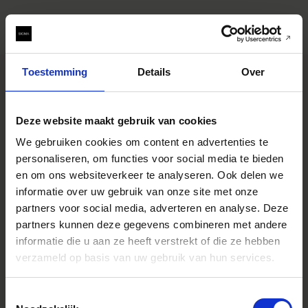
Toestemming
Details
Over
SPECIFICATIONS
Deze website maakt gebruik van cookies
EIGENSCHAPPEN
CONSTRUCTION
We gebruiken cookies om content en advertenties te
personaliseren, om functies voor social media te bieden
en om ons websiteverkeer te analyseren. Ook delen we
informatie over uw gebruik van onze site met onze
Specificaties
* All figures calculated by L-Mount.
partners voor social media, adverteren en analyse. Deze
Note: The L-Mount Trademark is a
registered Trademark of Leica
partners kunnen deze gegevens combineren met andere
Camera AG. About Product Name:
informatie die u aan ze heeft verstrekt of die ze hebben
Product name includes "DG" when
the lens is designed to deliver the
verzameld op basis van uw gebruik van hun services.
ultimate in performance on
cameras with full-frame sensors,
and "DN" when the lens design is
Toestemmingsselectie
optimized for mirrorless cameras