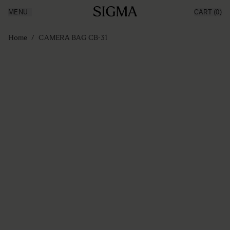
MENU
CART
(0)
Producten
Made in Aizu
Ga naar de inhoud
Inspiratie
Home
/
CAMERA BAG CB-31
Nieuws
Support