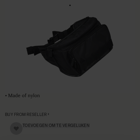
CAMERA BAG CB-31
€129
Aantal
−
+
IN WINKELWAGEN
• Camera Bag for the SIGMA dp Quattro cameras
• Multipurpose bag
• Carried on the shoulder or around the waist
• Made of nylon
BUY FROM RESELLER
TOEVOEGEN OM TE VERGELIJKEN