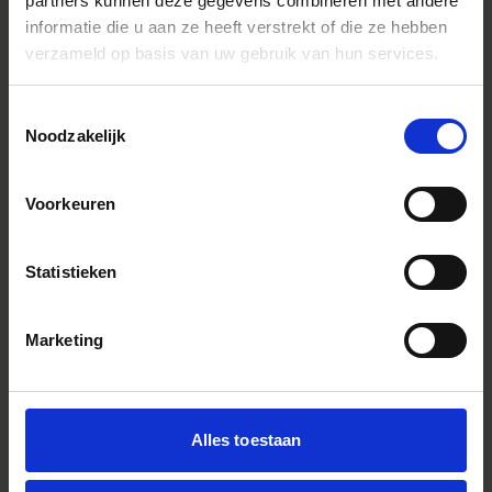
partners kunnen deze gegevens combineren met andere
informatie die u aan ze heeft verstrekt of die ze hebben
verzameld op basis van uw gebruik van hun services.
Toestemmingsselectie
Noodzakelijk
Voorkeuren
Statistieken
Marketing
AIZU PRIME
65mm T1.3 LF
€7 999
Alles toestaan
IN WINKELWAGEN