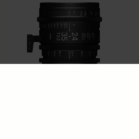
FF ZOOM
24-35mm T2.2 FF
€5 695
IN WINKELWAGEN