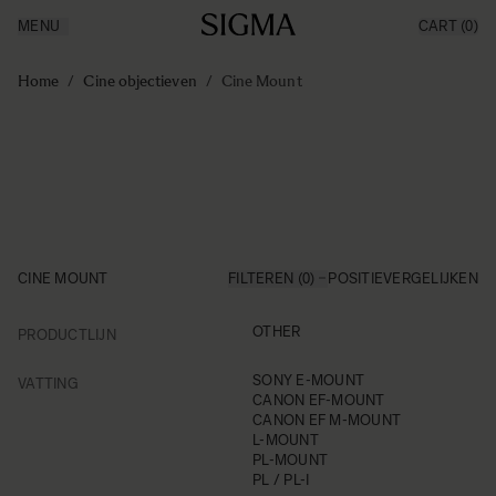
MENU
CART
(0)
Producten
Made in Aizu
Ga naar de inhoud
Inspiratie
Home
/
Cine objectieven
/
Cine Mount
Nieuws
Support
CINE MOUNT
FILTEREN (0)
POSITIE
VERGELIJKEN
FILTER
OTHER
PRODUCTLIJN
Skip to product list
FILTER
SONY E-MOUNT
VATTING
CANON EF-MOUNT
CANON EF M-MOUNT
L-MOUNT
PL-MOUNT
PL / PL-I