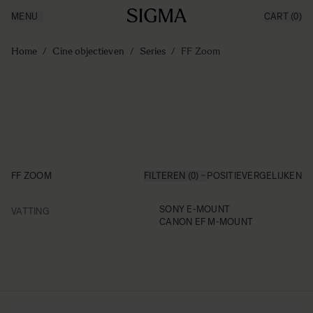
MENU
CART
(0)
Producten
Made in Aizu
Ga naar de inhoud
Inspiratie
Home
/
Cine objectieven
/
Series
/
FF Zoom
Nieuws
Support
FF ZOOM
FILTEREN (0)
POSITIE
VERGELIJKEN
FILTER
SONY E-MOUNT
VATTING
Skip to product list
CANON EF M-MOUNT