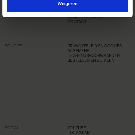
ONDERSTEUNING
VEELGESTELDE VRAGEN
Weigeren
PRODUCT REGISTREREN
RETOURBELEID
VERKOOPPUNTEN
CONTACT
POLICIES
PRIVACYBELEID EN COOKIES
ALGEMENE
LEVERINGSVOORWAARDEN
BESTELLEN EN BETALEN
SOCIAL
YOUTUBE
INSTAGRAM