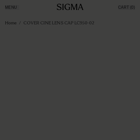
MENU
CART
(0)
Producten
Made in Aizu
Ga naar de inhoud
Inspiratie
Home
/
COVER CINE LENS CAP LC950-02
Nieuws
Support