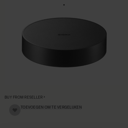
COVER CINE LENS CAP LC950-02
€21 95
Aantal
−
+
IN WINKELWAGEN
Lens Cap for SIGMA Cine Lenses compatible with:
• 14mm T2
• 20mm T1.5
BUY FROM RESELLER
TOEVOEGEN OM TE VERGELIJKEN