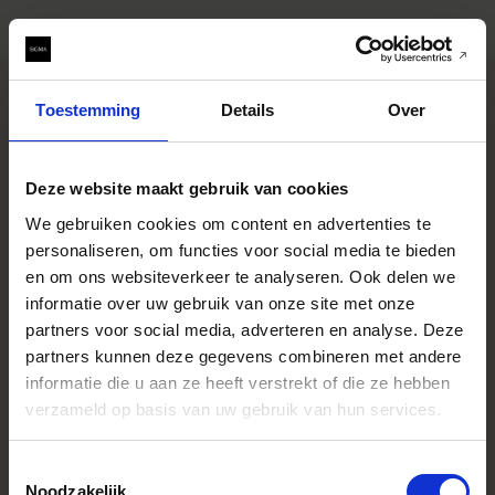
Toestemming
Details
Over
SPECIFICATIONS
EIGENSCHAPPEN
Deze website maakt gebruik van cookies
CONSTRUCTION
We gebruiken cookies om content en advertenties te
personaliseren, om functies voor social media te bieden
en om ons websiteverkeer te analyseren. Ook delen we
Specificaties
* All figures calculated by L-Mount.
informatie over uw gebruik van onze site met onze
Note: The L-Mount Trademark is a
partners voor social media, adverteren en analyse. Deze
registered Trademark of Leica
Camera AG. About Product Name:
partners kunnen deze gegevens combineren met andere
Product name includes "DG" when
informatie die u aan ze heeft verstrekt of die ze hebben
the lens is designed to deliver the
ultimate in performance on
verzameld op basis van uw gebruik van hun services.
cameras with full-frame sensors,
and "DN" when the lens design is
optimized for mirrorless cameras
Toestemmingsselectie
with the short flange focal length.
Noodzakelijk