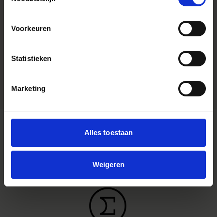
Youtube Videos
Instagram Widget
Voorkeuren
Vatting
FUJIFILM X mount
Type accessoire
Cine
Statistieken
Afmetingen (diameter x lengte)
Marketing
Alles toestaan
Weigeren