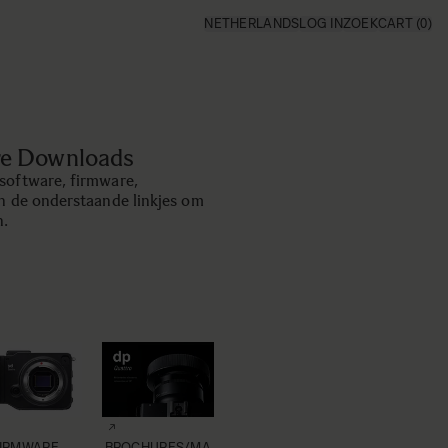
NETHERLANDS
LOG IN
ZOEK
CART
(0)
re Downloads
software, firmware,
n de onderstaande linkjes om
n.
FIRMWARE
BROCHURES/MA