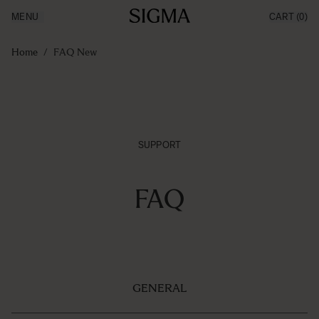
MENU
CART
(0)
Producten
Made in Aizu
Ga naar de inhoud
Inspiratie
Home
/
FAQ New
Nieuws
Support
SUPPORT
FAQ
GENERAL