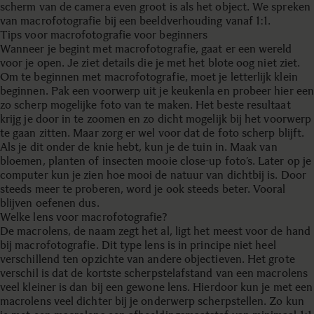
scherm van de camera even groot is als het object. We spreken
van macrofotografie bij een beeldverhouding vanaf 1:1.
Tips voor macrofotografie voor beginners
Wanneer je begint met macrofotografie, gaat er een wereld
voor je open. Je ziet details die je met het blote oog niet ziet.
Om te beginnen met macrofotografie, moet je letterlijk klein
beginnen. Pak een voorwerp uit je keukenla en probeer hier een
zo scherp mogelijke foto van te maken. Het beste resultaat
krijg je door in te zoomen en zo dicht mogelijk bij het voorwerp
te gaan zitten. Maar zorg er wel voor dat de foto scherp blijft.
Als je dit onder de knie hebt, kun je de tuin in. Maak van
bloemen, planten of insecten mooie close-up foto’s. Later op je
computer kun je zien hoe mooi de natuur van dichtbij is. Door
steeds meer te proberen, word je ook steeds beter. Vooral
blijven oefenen dus.
Welke lens voor macrofotografie?
De macrolens, de naam zegt het al, ligt het meest voor de hand
bij macrofotografie. Dit type lens is in principe niet heel
verschillend ten opzichte van andere objectieven. Het grote
verschil is dat de kortste scherpstelafstand van een macrolens
veel kleiner is dan bij een gewone lens. Hierdoor kun je met een
macrolens veel dichter bij je onderwerp scherpstellen. Zo kun