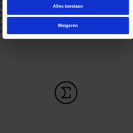
breed assortiment aan producten geschikt voor elk type
Alles toestaan
fotografie. Van hobbyfotograaf tot professionele fotograaf:
met SIGMA til je jouw vaardigheden naar een hoger niveau.
Heb je advies nodig of heb je een vraag over één van de
producten? Neem dan contact met ons op. We geven je graag
Weigeren
persoonlijk advies.