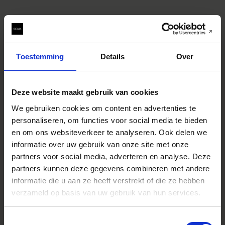
Toestemming
Details
Over
SPECIFICATIONS
EIGENSCHAPPEN
Deze website maakt gebruik van cookies
CONSTRUCTION
We gebruiken cookies om content en advertenties te
personaliseren, om functies voor social media te bieden
en om ons websiteverkeer te analyseren. Ook delen we
informatie over uw gebruik van onze site met onze
Specificaties
* All figures calculated by L-Mount.
Note: The L-Mount Trademark is a
partners voor social media, adverteren en analyse. Deze
registered Trademark of Leica
partners kunnen deze gegevens combineren met andere
Camera AG. About Product Name:
Product name includes "DG" when
informatie die u aan ze heeft verstrekt of die ze hebben
the lens is designed to deliver the
verzameld op basis van uw gebruik van hun services.
ultimate in performance on
cameras with full-frame sensors,
and "DN" when the lens design is
Toestemmingsselectie
optimized for mirrorless cameras