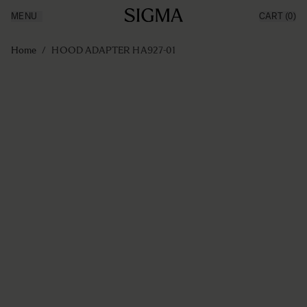
MENU
CART
(0)
Producten
Made in Aizu
Ga naar de inhoud
Inspiratie
Home
/
HOOD ADAPTER HA927-01
Nieuws
Support