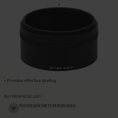
HOOD ADAPTER HA927-01
€49 95
Aantal
−
+
IN WINKELWAGEN
• Lens Hood Adapter compatible with the SIGMA 180mm
F2.8 EX DG OS Macro lens
• Extends the length of the lens hood
• Provides effective shading
BUY FROM RESELLER
TOEVOEGEN OM TE VERGELIJKEN