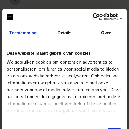
Toestemming
Details
Over
Deze website maakt gebruik van cookies
SPECIFICATIONS
We gebruiken cookies om content en advertenties te
EIGENSCHAPPEN
CONSTRUCTION
personaliseren, om functies voor social media te bieden
en om ons websiteverkeer te analyseren. Ook delen we
informatie over uw gebruik van onze site met onze
partners voor social media, adverteren en analyse. Deze
Specificaties
* All figures calculated by L-Mount.
partners kunnen deze gegevens combineren met andere
Note: The L-Mount Trademark is a
informatie die u aan ze heeft verstrekt of die ze hebben
registered Trademark of Leica
Camera AG. About Product Name:
verzameld op basis van uw gebruik van hun services.
Product name includes "DG" when
the lens is designed to deliver the
ultimate in performance on
Toestemmingsselectie
cameras with full-frame sensors,