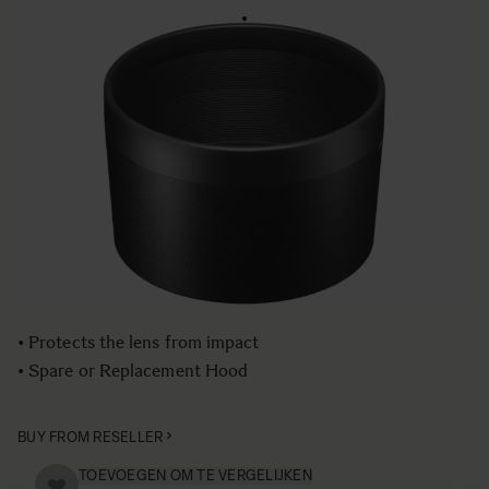
LENS HOOD LH1144-01
€179
Aantal
−
+
IN WINKELWAGEN
• Lens Hood compatible with the SIGMA 60-600mm DG
HSM | Sports lens
• Blocks stray light from entering the lens
• Protects the lens from impact
• Spare or Replacement Hood
BUY FROM RESELLER
TOEVOEGEN OM TE VERGELIJKEN