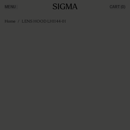
MENU
CART
(0)
Producten
Made in Aizu
Ga naar de inhoud
Inspiratie
Home
/
LENS HOOD LH1144-01
Nieuws
Support