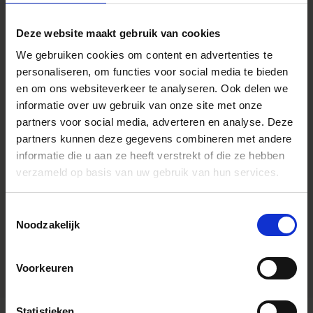
SPECIFICATIONS
Deze website maakt gebruik van cookies
We gebruiken cookies om content en advertenties te
personaliseren, om functies voor social media te bieden
Specificaties
* All figures calculated by L-Mount.
en om ons websiteverkeer te analyseren. Ook delen we
Note: The L-Mount Trademark is a
informatie over uw gebruik van onze site met onze
registered Trademark of Leica
Camera AG. About Product Name:
partners voor social media, adverteren en analyse. Deze
Product name includes "DG" when
partners kunnen deze gegevens combineren met andere
the lens is designed to deliver the
ultimate in performance on
informatie die u aan ze heeft verstrekt of die ze hebben
cameras with full-frame sensors,
verzameld op basis van uw gebruik van hun services.
and "DN" when the lens design is
optimized for mirrorless cameras
with the short flange focal length.
Toestemmingsselectie
Youtube Videos
Noodzakelijk
Instagram Widget
Voorkeuren
Statistieken