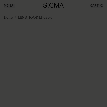
MENU
CART
(0)
Producten
Made in Aizu
Ga naar de inhoud
Inspiratie
Home
/
LENS HOOD LH656-01
Nieuws
Support