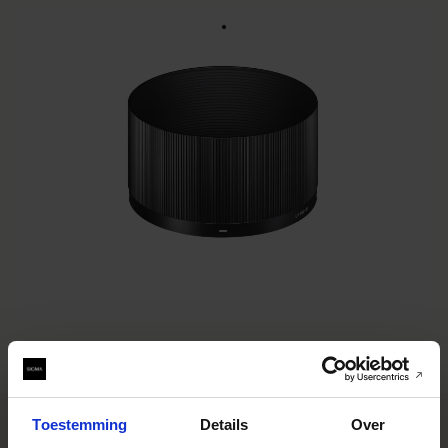
LENS HOOD LH656-01
€59
Aantal
−
+
IN WINKELWAGEN
BUY FROM RESELLER
TOEVOEGEN OM TE VERGELIJKEN
Toestemming
Details
Over