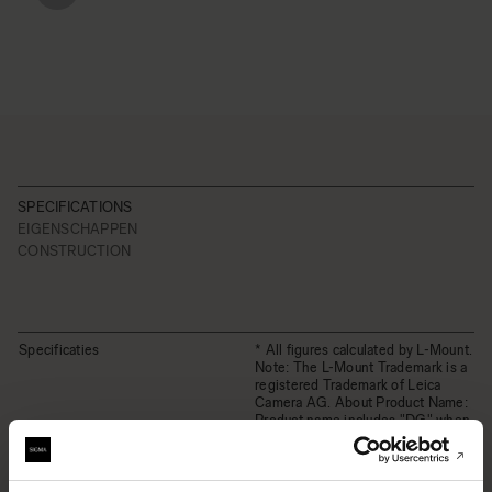
SPECIFICATIONS
EIGENSCHAPPEN
CONSTRUCTION
Specificaties
* All figures calculated by L-Mount.
Note: The L-Mount Trademark is a
registered Trademark of Leica
Camera AG. About Product Name:
Product name includes "DG" when
the lens is designed to deliver the
ultimate in performance on
cameras with full-frame sensors,
and "DN" when the lens design is