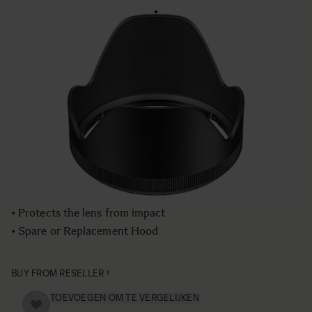
LENS HOOD LH780-06
€50
Aantal
−
+
IN WINKELWAGEN
• Lens Hood compatible with the SIGMA 18-35mm F1.8
DC HSM | Art lens
• Blocks stray light from entering the lens
• Protects the lens from impact
• Spare or Replacement Hood
BUY FROM RESELLER
TOEVOEGEN OM TE VERGELIJKEN