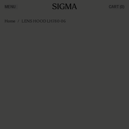
MENU
CART
(0)
Producten
Made in Aizu
Ga naar de inhoud
Inspiratie
Home
/
LENS HOOD LH780-06
Nieuws
Support