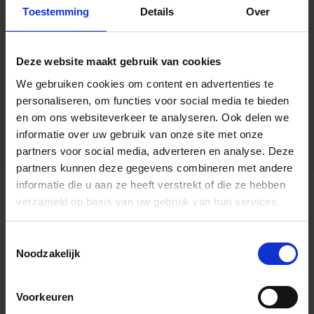
optimized for mirrorless cameras
Toestemming
Details
Over
with the short flange focal length.
Youtube Videos
Deze website maakt gebruik van cookies
Instagram Widget
We gebruiken cookies om content en advertenties te
Type accessoire
Zonnekap
personaliseren, om functies voor social media te bieden
Afmetingen (diameter x lengte)
en om ons websiteverkeer te analyseren. Ook delen we
informatie over uw gebruik van onze site met onze
partners voor social media, adverteren en analyse. Deze
partners kunnen deze gegevens combineren met andere
informatie die u aan ze heeft verstrekt of die ze hebben
verzameld op basis van uw gebruik van hun services.
Toestemmingsselectie
COMPATIBLE ACCESSORIES
Noodzakelijk
Voorkeuren
Navigating through the elements of the carousel is possible us
Press to skip carousel