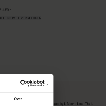
ELLER
EGEN OM TE VERGELIJKEN
Over
* All figures calculated by L-Mount. Note: The L-