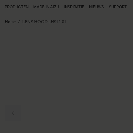
PRODUCTEN
MADE IN AIZU
INSPIRATIE
NIEUWS
SUPPORT
Producten
Made in Aizu
Ga naar de inhoud
Inspiratie
Home
/
LENS HOOD LH914-01
Nieuws
Support