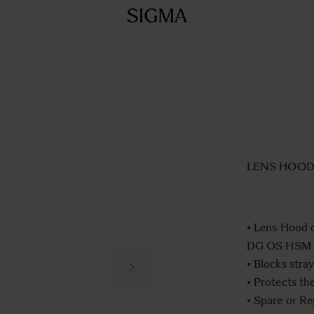
LENS HOOD 
• Lens Hood 
DG OS HSM |
• Blocks stray
• Protects th
• Spare or R