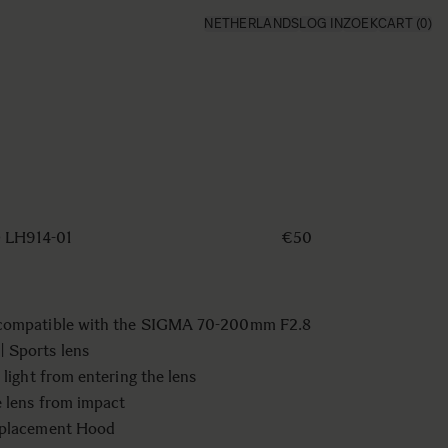
NETHERLANDS
LOG IN
ZOEK
CART
(0)
LH914-01
€50
compatible with the SIGMA 70-200mm F2.8
 Sports lens
 light from entering the lens
e lens from impact
eplacement Hood