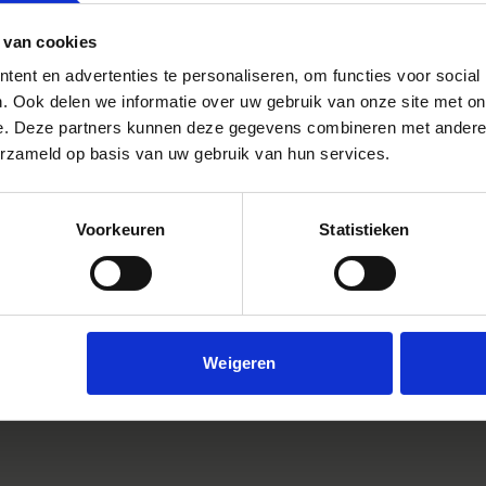
 van cookies
ent en advertenties te personaliseren, om functies voor social
. Ook delen we informatie over uw gebruik van onze site met on
e. Deze partners kunnen deze gegevens combineren met andere i
Youtube Videos
erzameld op basis van uw gebruik van hun services.
Instagram Widget
Type accessoire
Voorkeuren
Statistieken
EAN-code
Specification
Weigeren