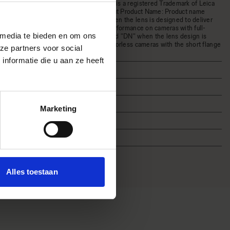
Mount Trademark is a registered Trademark of Leica
Camera AG. About Product Name: Product name
includes "DG" when the lens is designed to deliver
the ultimate in performance on cameras with full-
 media te bieden en om ons
frame sensors, and "DN" when the lens design is
optimized for mirrorless cameras with the short flange
ze partners voor social
focal length.
nformatie die u aan ze heeft
Zonnekap
Marketing
Alles toestaan