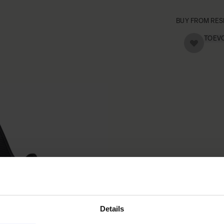
BUY FROM RES
TOEVO
Details
Specificaties