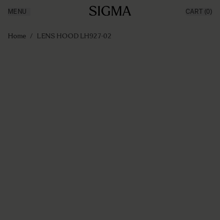
MENU
CART
(0)
Producten
Made in Aizu
Ga naar de inhoud
Inspiratie
Home
/
LENS HOOD LH927-02
Nieuws
Support