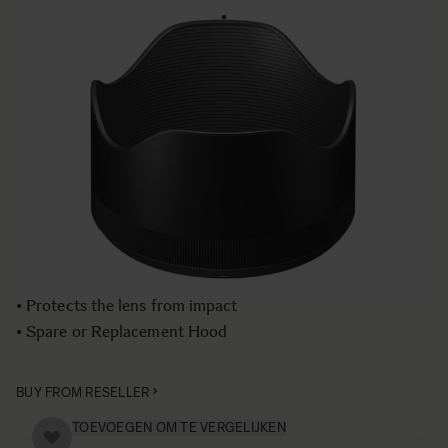
LENS HOOD LH927-02
€50
Aantal
−
+
IN WINKELWAGEN
• Lens Hood compatible with the SIGMA 85mm F1.4 DG
HSM | Art lens
• Blocks stray light from entering the lens
• Protects the lens from impact
• Spare or Replacement Hood
BUY FROM RESELLER
TOEVOEGEN OM TE VERGELIJKEN