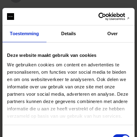
Toestemming
Details
Over
Deze website maakt gebruik van cookies
SPECIFICATIONS
EIGENSCHAPPEN
We gebruiken cookies om content en advertenties te
CONSTRUCTION
personaliseren, om functies voor social media te bieden
en om ons websiteverkeer te analyseren. Ook delen we
informatie over uw gebruik van onze site met onze
partners voor social media, adverteren en analyse. Deze
Specificaties
* All figures calculated by L-Mount.
partners kunnen deze gegevens combineren met andere
Note: The L-Mount Trademark is a
registered Trademark of Leica
informatie die u aan ze heeft verstrekt of die ze hebben
Camera AG. About Product Name:
verzameld op basis van uw gebruik van hun services.
Product name includes "DG" when
the lens is designed to deliver the
ultimate in performance on
cameras with full-frame sensors,
Toestemmingsselectie
and "DN" when the lens design is