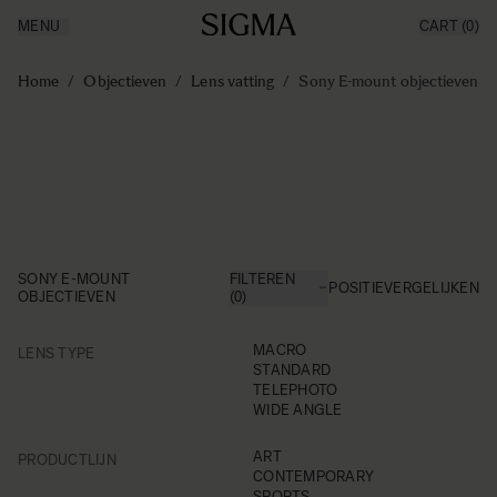
MENU
CART
(0)
Producten
Made in Aizu
Ga naar de inhoud
Inspiratie
Home
/
Objectieven
/
Lens vatting
/
Sony E-mount objectieven
Nieuws
Support
SONY E-MOUNT
FILTEREN
POSITIE
VERGELIJKEN
OBJECTIEVEN
(0)
FILTER
MACRO
LENS TYPE
Skip to product list
STANDARD
TELEPHOTO
WIDE ANGLE
FILTER
ART
PRODUCTLIJN
CONTEMPORARY
SPORTS