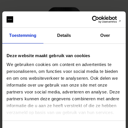
Toestemming
Details
Over
Deze website maakt gebruik van cookies
We gebruiken cookies om content en advertenties te
personaliseren, om functies voor social media te bieden
en om ons websiteverkeer te analyseren. Ook delen we
informatie over uw gebruik van onze site met onze
partners voor social media, adverteren en analyse. Deze
partners kunnen deze gegevens combineren met andere
CONTEMPORARY
SIGMA 17mm F4 DG DN | Contemporary
informatie die u aan ze heeft verstrekt of die ze hebben
€629
verzameld op basis van uw gebruik van hun services.
IN WINKELWAGEN