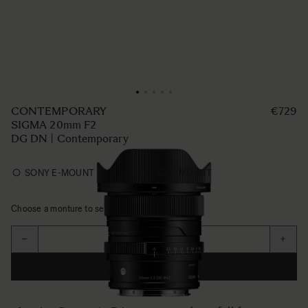
CONTEMPORARY
€729
SIGMA 20mm F2
DG DN | Contemporary
SONY E-MOUNT
L-MOUNT
Choose a monture to see availability
Aantal
−
+
IN WINKELWAGEN