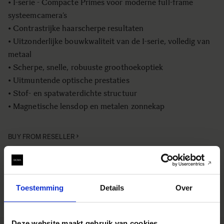
• I-serie - Compacte Primes voor moderne full-frame
systeemcamera’s
• Contrastrijke haarscherpe resultaten
• Uitzonderlijke bouwkwaliteit van de I-serie, volledig van
metaal
• Scherpe, snelle, robuuste groothoekoptiek
• Uitmuntende optische prestaties
• Stof- en spatwaterdichte structuur
• Magnetische lensdop en metalen zonnekap
BUY FROM RESELLER
TOEVOEGEN OM TE VERGELIJKEN
Toestemming
Details
Over
Deze website maakt gebruik van cookies