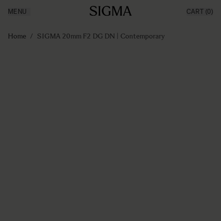
MENU
CART
(0)
Producten
Made in Aizu
Ga naar de inhoud
Inspiratie
Home
/
SIGMA 20mm F2 DG DN | Contemporary
Nieuws
Support