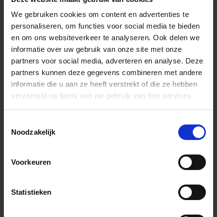
We gebruiken cookies om content en advertenties te
personaliseren, om functies voor social media te bieden
SPECIFICATIONS
en om ons websiteverkeer te analyseren. Ook delen we
EIGENSCHAPPEN
informatie over uw gebruik van onze site met onze
CONSTRUCTION
partners voor social media, adverteren en analyse. Deze
TECHNOLOGY
partners kunnen deze gegevens combineren met andere
informatie die u aan ze heeft verstrekt of die ze hebben
verzameld op basis van uw gebruik van hun services.
Productlijn
Contemporary
Toestemmingsselectie
Lensconstructie
13 elementen (1 FLD, 1 SLD en 3
asferische lenselementen) in 11
Noodzakelijk
groepen
Lens Type
Wide Angle
Voorkeuren
Sensor Size
Full Frame
Beeldhoek
94.5°
Statistieken
Aantal diafragmalamellen
9 (afgerond diafragma)