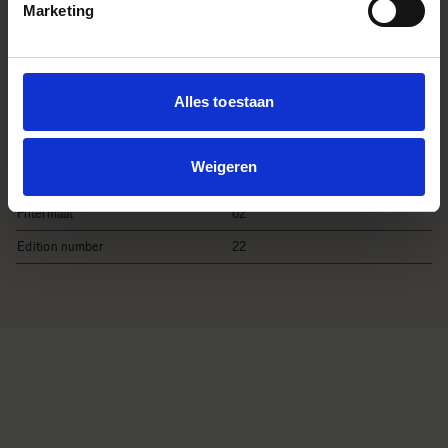
Minimaal diafragma
F22
Marketing
Minimale scherpstelafstand
22cm
Maximale vergroting
1:6.7
Alles toestaan
Afmetingen (diameter x lengte)
L-Mount
φ70mm × 72.4mm / φ 2.8in. x
2.9in.
Sony E-Mount
φ70mm × 74.4mm / φ 2.8in. x
Weigeren
2.9in.
Filtermaat
62
Edition number
22