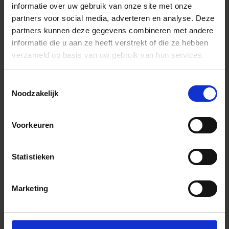
informatie over uw gebruik van onze site met onze
partners voor social media, adverteren en analyse. Deze
INFORMATIE
PERS
partners kunnen deze gegevens combineren met andere
SIGMA GLOBAL
informatie die u aan ze heeft verstrekt of die ze hebben
verzameld op basis van uw gebruik van hun services.
ONDERSTEUNING
VEELGESTELDE VRAGEN
PRODUCT REGISTREREN
Toestemmingsselectie
RETOURBELEID
Noodzakelijk
VERKOOPPUNTEN
CONTACT
Voorkeuren
POLICIES
PRIVACYBELEID EN COOKIES
ALGEMENE
Statistieken
LEVERINGSVOORWAARDEN
BESTELLEN EN BETALEN
Marketing