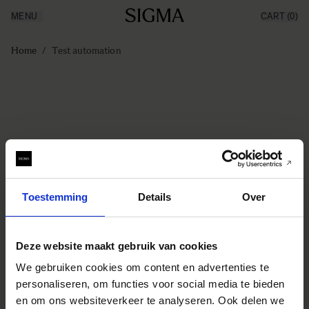
MENU
CART
(0)
Producten
Made in Aizu
Ga naar de inhoud
Inspiratie
Home
/
Test automation
Nieuws
Support
Toestemming
Details
Over
Deze website maakt gebruik van cookies
We gebruiken cookies om content en advertenties te
personaliseren, om functies voor social media te bieden
en om ons websiteverkeer te analyseren. Ook delen we