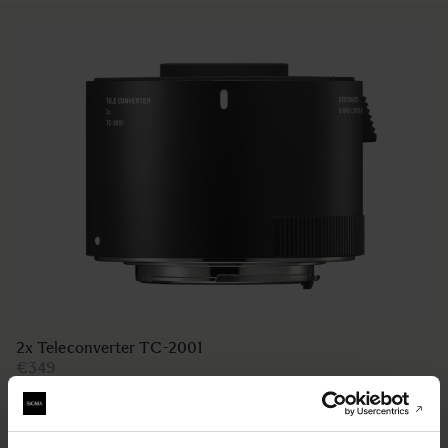
2x Teleconverter TC-2001
€349