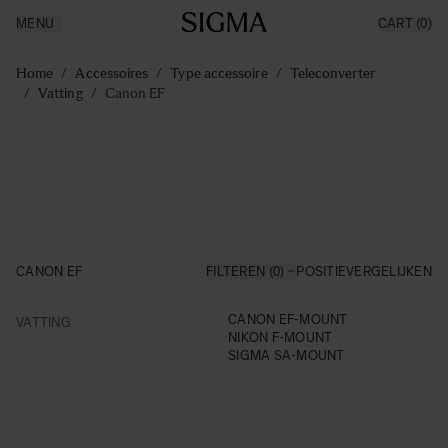
MENU
CART
(0)
Producten
Made in Aizu
Ga naar de inhoud
Inspiratie
Home
/
Accessoires
/
Type accessoire
/
Teleconverter
Nieuws
/
Vatting
/
Canon EF
Support
CANON EF
FILTEREN (0)
POSITIE
VERGELIJKEN
FILTER
CANON EF-MOUNT
VATTING
Skip to product list
NIKON F-MOUNT
SIGMA SA-MOUNT