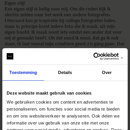
Eigen stijl
Een eigen stijl is heilig voor mij. Om die reden kijk ik
slechts zelden naar het werk van andere fotografen.
Uiteraard kun je inspiratie bij collega fotografen halen,
maar in principe komt iedere foto die ik maak, uit mijn
eigen hoofd. Ik maak nooit iets omdat een ander dat voor
mij al gemaakt heeft. Oh dat vond ik mooi, dat ga ik ook
doen. Ik laat vooral mijn creatieve geest z’n gang gaan. Dat
levert vaak heel verrassende beelden op waarmee ik
anderen inspireer. Dat krijg ik vaak terug en dat is
ontzettend leuk. Ik ben ook altijd bezig met licht. Waar ik
ook ben. In een steegje, in een bos, een stad, een straat….
Toestemming
Details
Over
En dan denk ik: hier kan ik dit of dat maken. Dat moet je
zien, voelen welhaast! Daarom kan ik mijn inspiratie niet
bij een ander halen. Het ontstaat als gezegd allemaal in
mijn eigen hoofd.”
Deze website maakt gebruik van cookies
We gebruiken cookies om content en advertenties te
Bekijk meer beelden van Wouter van deze dag:
personaliseren, om functies voor social media te bieden
en om ons websiteverkeer te analyseren. Ook delen we
informatie over uw gebruik van onze site met onze
partners voor social media, adverteren en analyse. Deze