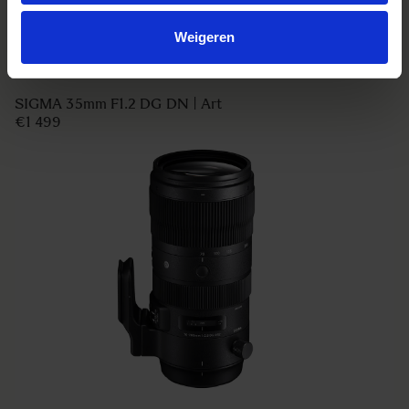
Weigeren
SIGMA 35mm F1.2 DG DN | Art
€1 499