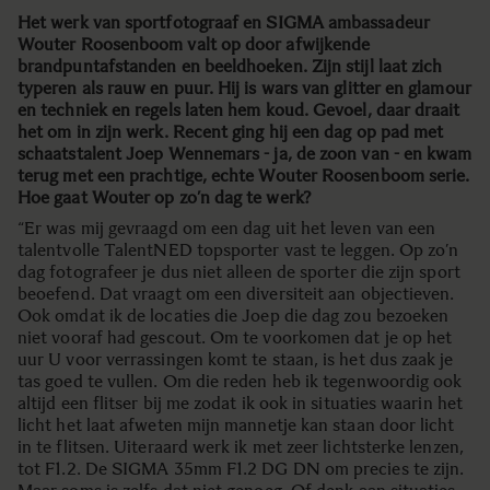
Het werk van sportfotograaf en SIGMA ambassadeur
Wouter Roosenboom valt op door afwijkende
brandpuntafstanden en beeldhoeken. Zijn stijl laat zich
typeren als rauw en puur. Hij is wars van glitter en glamour
en techniek en regels laten hem koud. Gevoel, daar draait
het om in zijn werk. Recent ging hij een dag op pad met
schaatstalent Joep Wennemars - ja, de zoon van - en kwam
terug met een prachtige, echte Wouter Roosenboom serie.
Hoe gaat Wouter op zo’n dag te werk?
“Er was mij gevraagd om een dag uit het leven van een
talentvolle TalentNED topsporter vast te leggen. Op zo’n
dag fotografeer je dus niet alleen de sporter die zijn sport
beoefend. Dat vraagt om een diversiteit aan objectieven.
Ook omdat ik de locaties die Joep die dag zou bezoeken
niet vooraf had gescout. Om te voorkomen dat je op het
uur U voor verrassingen komt te staan, is het dus zaak je
tas goed te vullen. Om die reden heb ik tegenwoordig ook
altijd een flitser bij me zodat ik ook in situaties waarin het
licht het laat afweten mijn mannetje kan staan door licht
in te flitsen. Uiteraard werk ik met zeer lichtsterke lenzen,
tot F1.2. De SIGMA 35mm F1.2 DG DN om precies te zijn.