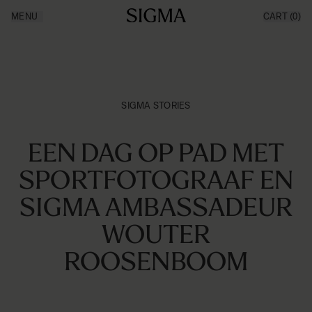
Ga naar de inhoud
MENU
CART
(0)
Producten
Made in Aizu
Inspiratie
Nieuws
Support
SIGMA STORIES
EEN DAG OP PAD MET
SPORTFOTOGRAAF EN
SIGMA AMBASSADEUR
WOUTER
ROOSENBOOM