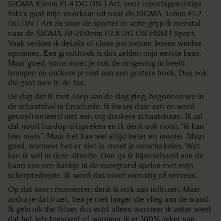
SIGMA 85mm F1.4 DG DN | Art, voor reportageachtige
foto’s gaat mijn voorkeur uit naar de SIGMA 35mm F1.2
DG DN | Art en voor de sporter in actie grijp ik meestal
naar de SIGMA 70-200mm F2.8 DG OS HSM | Sport.
Vaak verkies ik details of close portretten boven weidse
opnames. Een groothoek is dus zelden mijn eerste keus.
Maar goed, soms moet je ook de omgeving in beeld
brengen en ontkom je niet aan een grotere hoek. Dus ook
die gaat mee in de tas.
De dag dat ik met Joep aan de slag ging, begonnen we in
de schaatshal in Enschede. Ik kwam daar aan en werd
geconfronteerd met een vrij donkere schaatsbaan. Ik zal
dat nooit hardop uitspreken en ik denk ook nooit “ik kan
hier niets”. Maar het kan wel altijd beter en mooier. Maar
goed, wanneer het er niet is, moet je omschakelen. Wat
kan ik wél in deze situatie. Dan ga ik bijvoorbeeld aan de
hand van een bankje in de voorgrond spelen met mijn
scherptediepte. Ik word dus nooit onrustig of nerveus.
Op dat soort momenten denk ik ook aan inflitsen. Maar
zodra je dat inzet, ben je niet langer die vlieg aan de wand.
Ik gebruik die flitser dus echt alleen wanneer ik zeker weet
dat het iets toevoegt of wanneer ik er 100% zeker van