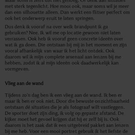
Maar soms is zelfs dat niet genoeg. Of denk aan situaties
met sterk tegenlicht. Hoe mooi ook, maar soms wil je meer
dan een silhouette alleen. Dan werkt een flitser perfect om
ook het onderwerp eruit te laten springen.
Dus denk ik vooraf na over welk brandpunt ik ga
gebruiken? Nee. Ik wil me op locatie gewoon niet laten
verrassen. Ook heb ik vooraf geen concrete ideeën over
wat ik ga doen. Die ontstaan bij mij in het moment en zijn
vooral afhankelijk van waar ik het licht ontdek. Ook
daarom wil ik mijn complete arsenaal aan lenzen bij me
hebben, zodat ik al mijn ideeën ook daadwerkelijk kan
vormgeven.
Vlieg aan de wand
Tijdens zo’n dag ben ik een vlieg aan de wand. Ik ben er
maar ik ben er ook niet. Door die bewuste onzichtbaarheid
ontstaan dé situaties die je als fotograaf wilt vastleggen.
De sporter doet zijn ding, ik volg op gepaste afstand. De
kijker moet het gevoel krijgen dat hij er zelf bij is. Ook
daarom is het zaak dat ik een uitgebreid pakket aan lenzen
bij me heb. Voor een mooi portret gebruik ik het liefste de