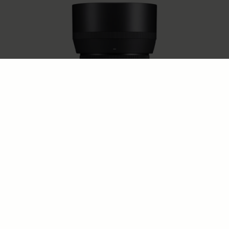
ART
SIGMA 85mm F1.4 DG DN | Art
€1 099