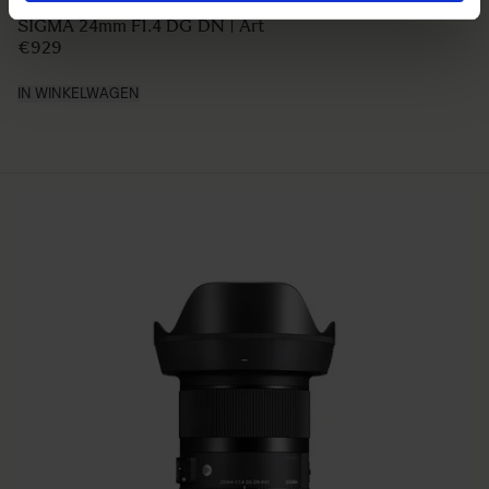
ART
SIGMA 24mm F1.4 DG DN | Art
€929
IN WINKELWAGEN