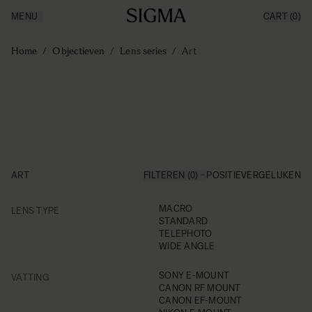
MENU
CART
(0)
Producten
Made in Aizu
Ga naar de inhoud
Inspiratie
Home
/
Objectieven
/
Lens series
/
Art
Nieuws
Support
ART
FILTEREN (0)
POSITIE
VERGELIJKEN
FILTER
MACRO
LENS TYPE
Skip to product list
STANDARD
TELEPHOTO
WIDE ANGLE
FILTER
SONY E-MOUNT
VATTING
CANON RF MOUNT
CANON EF-MOUNT