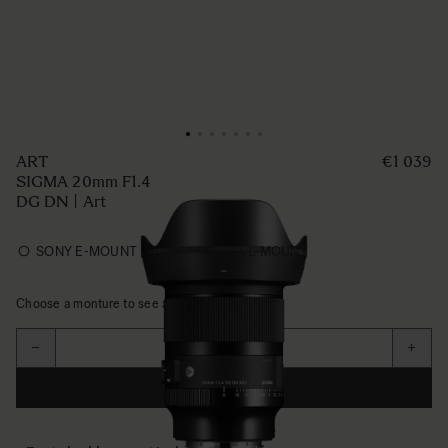
ART
€1 039
SIGMA 20mm F1.4
DG DN | Art
SONY E-MOUNT
L-MOUNT
Choose a monture to see availability
Aantal
−
+
IN WINKELWAGEN