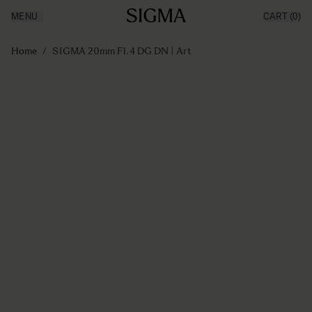
MENU
CART
(0)
Producten
Made in Aizu
Ga naar de inhoud
Inspiratie
Home
/
SIGMA 20mm F1.4 DG DN | Art
Nieuws
Support