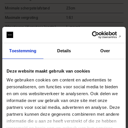
Minimale scherpstelafstand
23cm
Maximale vergroting
1:6.1
Afmetingen (diameter x lengte)
L-mount
Sony E-mount
φ87.8mm × 111.2mm
φ87.8mm × 113.2mm
Toestemming
Details
Over
Gewicht (gram)
630
Filtermaat
82mm
Deze website maakt gebruik van cookies
Edition number
22
We gebruiken cookies om content en advertenties te
EAN-code
L-mount
personaliseren, om functies voor social media te bieden
Sony E-mount
en om ons websiteverkeer te analyseren. Ook delen we
0085126414696
0085126414658
informatie over uw gebruik van onze site met onze
partners voor social media, adverteren en analyse. Deze
partners kunnen deze gegevens combineren met andere
informatie die u aan ze heeft verstrekt of die ze hebben
verzameld op basis van uw gebruik van hun services.