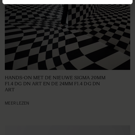
HANDS-ON MET DE NIEUWE SIGMA 20MM
F1.4 DG DN ART EN DE 24MM F1.4 DG DN
ART
MEER LEZEN