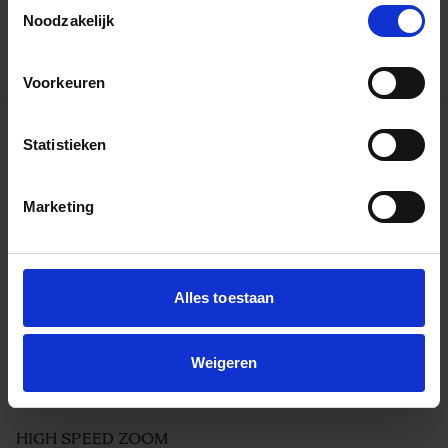
Toestemmingsselectie
Noodzakelijk
Voorkeuren
Statistieken
Marketing
Alles toestaan
Weigeren
HIGH SPEED ZOOM