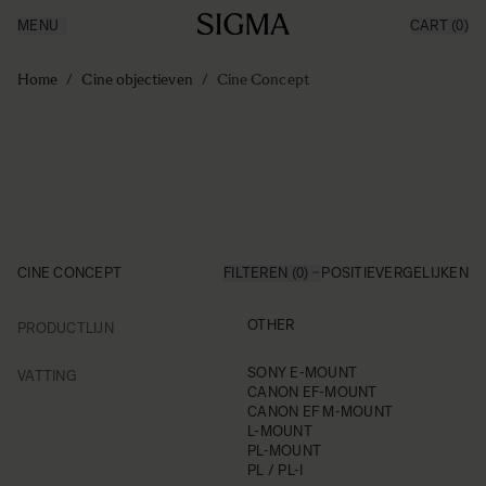
MENU
CART
(0)
Producten
Made in Aizu
Ga naar de inhoud
Inspiratie
Home
/
Cine objectieven
/
Cine Concept
Nieuws
Support
CINE CONCEPT
FILTEREN (0)
POSITIE
VERGELIJKEN
FILTER
OTHER
PRODUCTLIJN
Skip to product list
FILTER
SONY E-MOUNT
VATTING
CANON EF-MOUNT
CANON EF M-MOUNT
L-MOUNT
PL-MOUNT
PL / PL-I