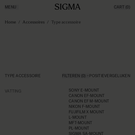
MENU
CART
(0)
Producten
Made in Aizu
Ga naar de inhoud
Inspiratie
Home
/
Accessoires
/
Type accessoire
Nieuws
Support
TYPE ACCESSOIRE
FILTEREN (0)
POSITIE
VERGELIJKEN
FILTER
SONY E-MOUNT
VATTING
Skip to product list
CANON EF-MOUNT
CANON EF M-MOUNT
NIKON F-MOUNT
FUJIFILM X MOUNT
L-MOUNT
MFT-MOUNT
PL-MOUNT
SIGMA SA-MOUNT