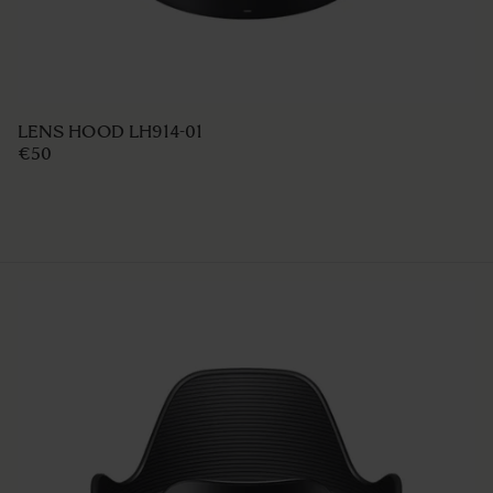
Front Cap LCF III
€9
€9
IN WINKELWAGEN