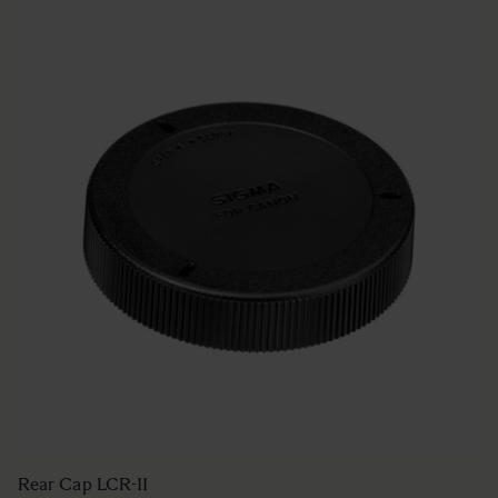
COVER LENS CAP LC907-01
€29