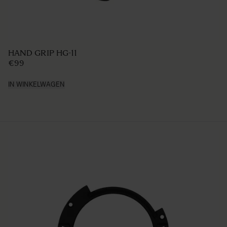
LENS HOOD LH876-02
€50