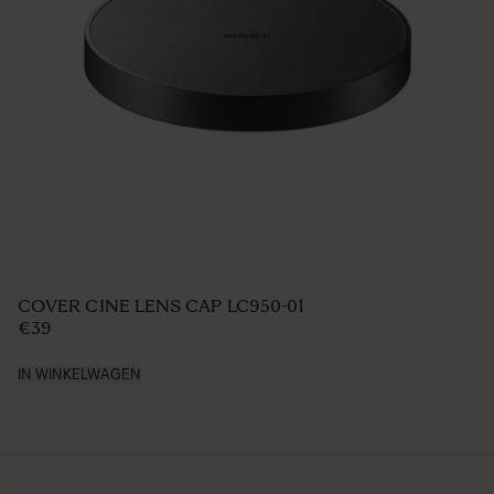
COVER LENS CAP LC-185E (Cloth Cover Cap)
€40