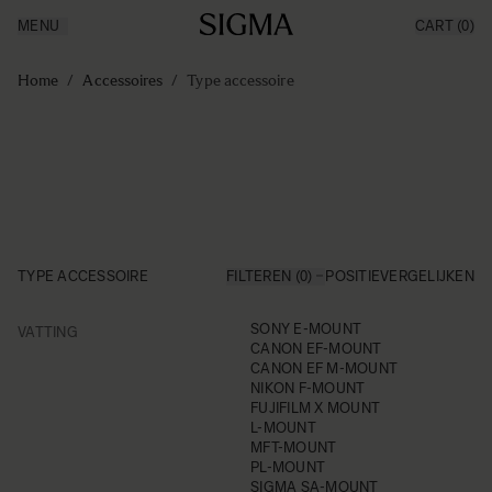
MENU
CART
(0)
Producten
Made in Aizu
Ga naar de inhoud
Inspiratie
Home
/
Accessoires
/
Type accessoire
Nieuws
Support
TYPE ACCESSOIRE
FILTEREN (0)
POSITIE
VERGELIJKEN
FILTER
SONY E-MOUNT
VATTING
Skip to product list
CANON EF-MOUNT
CANON EF M-MOUNT
NIKON F-MOUNT
FUJIFILM X MOUNT
L-MOUNT
MFT-MOUNT
PL-MOUNT
SIGMA SA-MOUNT