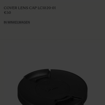
TRIPOD SOCKET TS-91(stand only)
€129
IN WINKELWAGEN