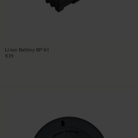
COVER LENS CAP LC954-01
€50
IN WINKELWAGEN