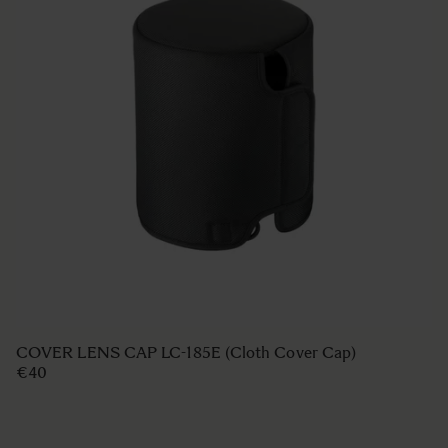
LENS HOOD LH780-06
€50
IN WINKELWAGEN